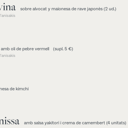
yina
sobre alvocat y maionesa de rave japonès (2 ud.)
'anisakis
amb oli de pebre vermell
(supl. 5 €)
'anisakis
esa de kimchi
nissa
amb salsa yakitori i crema de camembert (4 unitats)