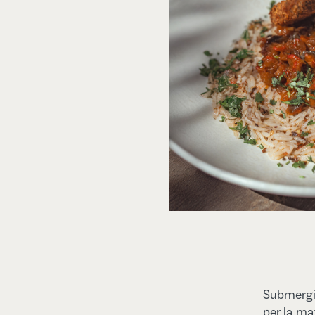
Submergix
per la mat