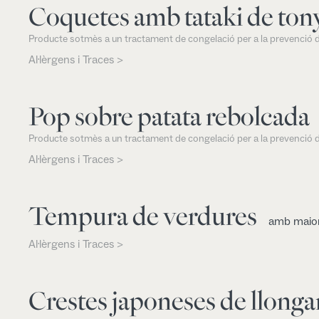
Coquetes amb tataki de ton
Producte sotmès a un tractament de congelació per a la prevenció d
Al·lèrgens i Traces >
Pop sobre patata rebolcada
Producte sotmès a un tractament de congelació per a la prevenció d
Al·lèrgens i Traces >
Tempura de verdures
amb maion
Al·lèrgens i Traces >
Crestes japoneses de llonga