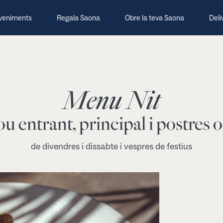
veniments
Regala Saona
Obre la teva Saona
Deli
Menu Nit
ou entrant, principal i postres o
de divendres i dissabte i vespres de festius