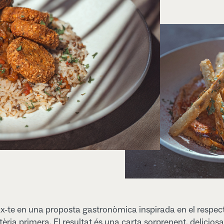
-te en una proposta gastronòmica inspirada en el respec
èria primera. El resultat és una carta sorprenent, deliciosa