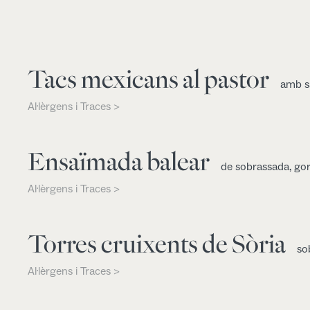
Tacs mexicans al pastor
amb sa
Al·lèrgens i Traces >
Ensaïmada balear
de sobrassada, gor
Al·lèrgens i Traces >
Torres cruixents de Sòria
so
Al·lèrgens i Traces >