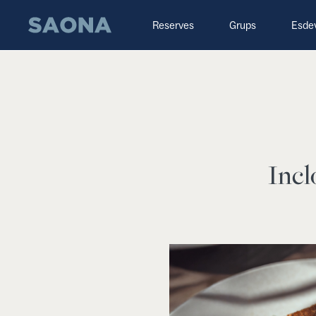
Saltar al contenido
Grupo Saona
Reserves
Grups
Esde
Incl