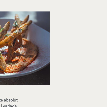
te absolut
 i variada.