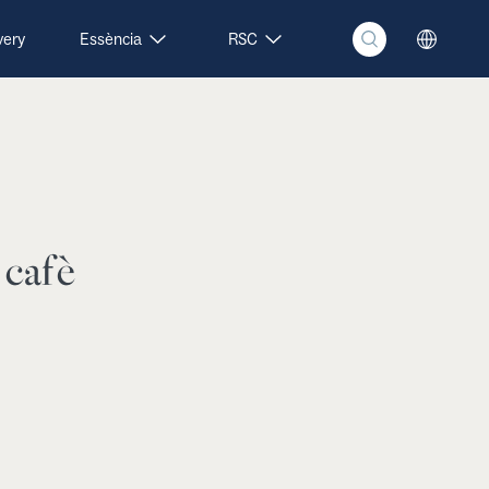
very
Essència
RSC
 cafè