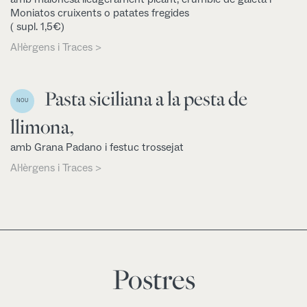
Moniatos cruixents o patates fregides
( supl. 1,5€)
Al·lèrgens i Traces >
Pasta siciliana a la pesta de
NOU
llimona,
amb Grana Padano i festuc trossejat
Al·lèrgens i Traces >
Postres