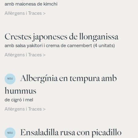
amb maionesa de kimchi
Al·lèrgens i Traces >
Crestes japoneses de llonganissa
amb salsa yakitori i crema de camembert (4 unitats)
Al·lèrgens i Traces >
Albergínia en tempura amb
NOU
hummus
de cigró i mel
Al·lèrgens i Traces >
Ensaladilla rusa con picadillo
NOU