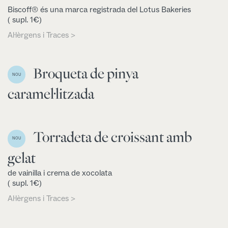
Biscoff® és una marca registrada del Lotus Bakeries
( supl. 1€)
Al·lèrgens i Traces >
Broqueta de pinya
NOU
caramel·litzada
Torradeta de croissant amb
NOU
gelat
de vainilla i crema de xocolata
( supl. 1€)
Al·lèrgens i Traces >