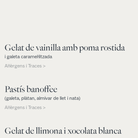
Gelat de vainilla amb poma rostida
i galeta caramel·litzada
Al·lèrgens i Traces >
Pastís banoffee
(galeta, plàtan, almívar de llet i nata)
Al·lèrgens i Traces >
Gelat de llimona i xocolata blanca