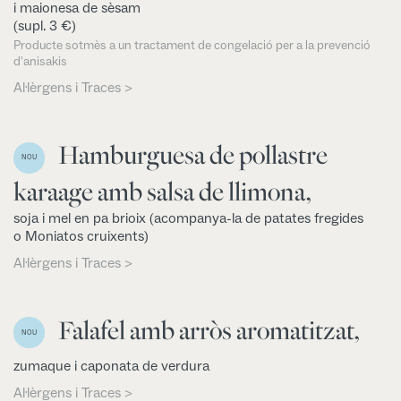
i maionesa de sèsam
(supl. 3 €)
Producte sotmès a un tractament de congelació per a la prevenció
d'anisakis
Al·lèrgens i Traces >
Hamburguesa de pollastre
NOU
karaage amb salsa de llimona,
soja i mel en pa brioix (acompanya-la de patates fregides
o Moniatos cruixents)
Al·lèrgens i Traces >
Falafel amb arròs aromatitzat,
NOU
zumaque i caponata de verdura
Al·lèrgens i Traces >