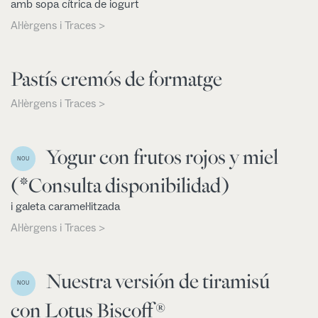
amb sopa cítrica de iogurt
Al·lèrgens i Traces >
Pastís cremós de formatge
Al·lèrgens i Traces >
Yogur con frutos rojos y miel
NOU
(*Consulta disponibilidad)
i galeta caramel·litzada
Al·lèrgens i Traces >
Nuestra versión de tiramisú
NOU
con Lotus Biscoff®