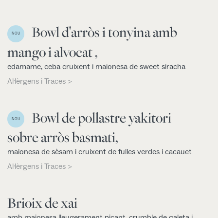
Bowl d'arròs i tonyina amb
NOU
mango i alvocat ,
edamame, ceba cruixent i maionesa de sweet siracha
Al·lèrgens i Traces >
Bowl de pollastre yakitori
NOU
sobre arròs basmati,
maionesa de sèsam i cruixent de fulles verdes i cacauet
Al·lèrgens i Traces >
Brioix de xai
amb maionesa lleugerament picant, crumble de galeta i