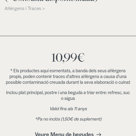
Al·lèrgens i Traces >
10,99
€
* Els productes aquí esmentats, a banda dels seus al·lèrgens
propis, poden contenir traces d'altres al·lèrgens a causa d'una
possible contaminació creuada durant la seva elaboració o cuinat
Inclou plat principal, postre i una beguda a triar entre: refresc, suc
o aigua
Vàlid fins als 11 anys
*Pa no inclòs (1,50€ de suplement)
Veure Menu de begudes