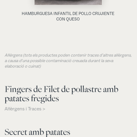
HAMBURGUESA INFANTIL DE POLLO CRUJIENTE
CON QUESO
Al·lèrgens (tots els productes poden contenir traces d'altres al·lèrgens,
a causa d'una possible contaminació creuada durant la seva
elaboració o cuinat)
Fingers de Filet de pollastre amb
patates fregides
Al·lèrgens i Traces >
Secret amb patates