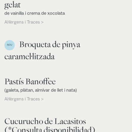
gelat
de vainilla i crema de xocolata
Al·lèrgens i Traces >
Broqueta de pinya
NOU
caramel·litzada
Pastís Banoffee
(galeta, plàtan, almívar de llet i nata)
Al·lèrgens i Traces >
Cucurucho de Lacasitos
(*Consulta disponibilidad)