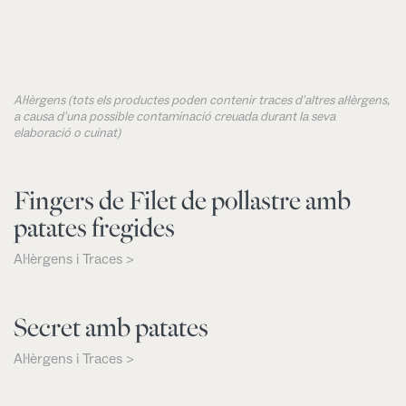
Al·lèrgens (tots els productes poden contenir traces d'altres al·lèrgens,
a causa d'una possible contaminació creuada durant la seva
elaboració o cuinat)
Fingers de Filet de pollastre amb
patates fregides
Al·lèrgens i Traces >
Secret amb patates
Al·lèrgens i Traces >