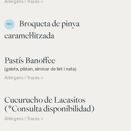
Al·lèrgens i Traces >
Broqueta de pinya
NOU
caramel·litzada
Pastís Banoffee
(galeta, plàtan, almívar de llet i nata)
Al·lèrgens i Traces >
Cucurucho de Lacasitos
(*Consulta disponibilidad)
Al·lèrgens i Traces >