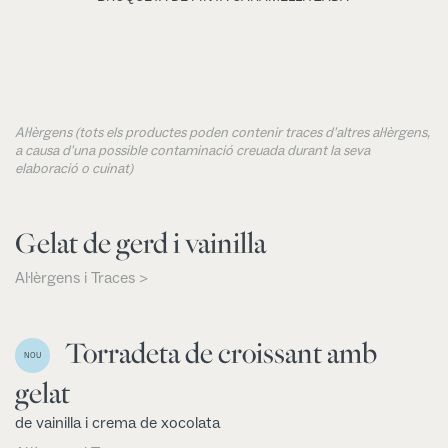
Al·lèrgens (tots els productes poden contenir traces d'altres al·lèrgens,
a causa d'una possible contaminació creuada durant la seva
elaboració o cuinat)
Gelat de gerd i vainilla
Al·lèrgens i Traces >
Torradeta de croissant amb
NOU
gelat
de vainilla i crema de xocolata