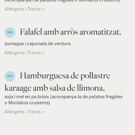
Al·lèrgens i Traces >
Falafel amb arròs aromatitzat,
NOU
zumaque i caponata de verdura
Al·lèrgens i Traces >
Hamburguesa de pollastre
NOU
karaage amb salsa de llimona,
soja i mel en pa brioix (acompanya-la de patates fregides
o Moniatos cruixents)
Al·lèrgens i Traces >