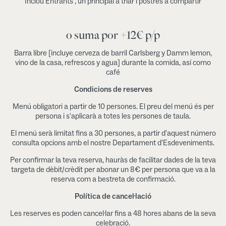
Inclou Entrants , un principal a triar i postres a compartir
o suma por +12€ p/p
Barra libre [incluye cerveza de barril Carlsberg y Damm lemon,
vino de la casa, refrescos y agua] durante la comida, así como
café
Condicions de reserves
Menú obligatori a partir de 10 persones. El preu del menú és per
persona i s'aplicarà a totes les persones de taula.
El menú serà limitat fins a 30 persones, a partir d'aquest número
consulta opcions amb el nostre Departament d'Esdeveniments.
Per confirmar la teva reserva, hauràs de facilitar dades de la teva
targeta de dèbit/crèdit per abonar un 8€ per persona que va a la
reserva com a bestreta de confirmació.
Política de cancel·lació
Les reserves es poden cancel·lar fins a 48 hores abans de la seva
celebració.