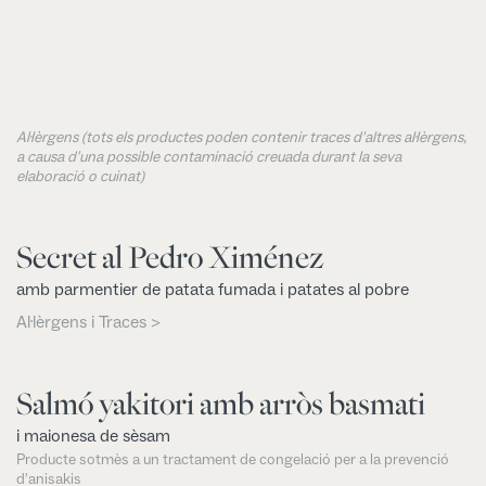
Al·lèrgens (tots els productes poden contenir traces d'altres al·lèrgens,
a causa d'una possible contaminació creuada durant la seva
elaboració o cuinat)
Secret al Pedro Ximénez
amb parmentier de patata fumada i patates al pobre
Al·lèrgens i Traces >
Salmó yakitori amb arròs basmati
i maionesa de sèsam
Producte sotmès a un tractament de congelació per a la prevenció
d'anisakis