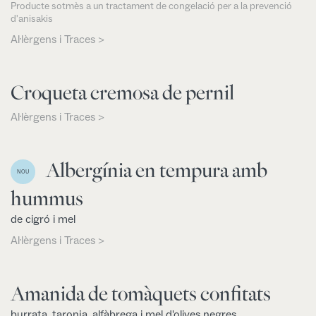
Producte sotmès a un tractament de congelació per a la prevenció
d'anisakis
Al·lèrgens i Traces >
Croqueta cremosa de pernil
Al·lèrgens i Traces >
Albergínia en tempura amb
NOU
hummus
de cigró i mel
Al·lèrgens i Traces >
Amanida de tomàquets confitats
burrata, taronja, alfàbrega i mel d'olives negres