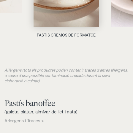
PASTÍS CREMÓS DE FORMATGE
Al·lèrgens (tots els productes poden contenir traces d'altres al·lèrgens,
a causa d'una possible contaminació creuada durant la seva
elaboració o cuinat)
Pastís banoffee
(galeta, plàtan, almívar de llet i nata)
Al·lèrgens i Traces >