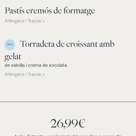
Pastís cremós de formatge
Al·lèrgens i Traces >
Torradeta de croissant amb
NOU
gelat
de vainilla i crema de xocolata
Al·lèrgens i Traces >
26,99
€