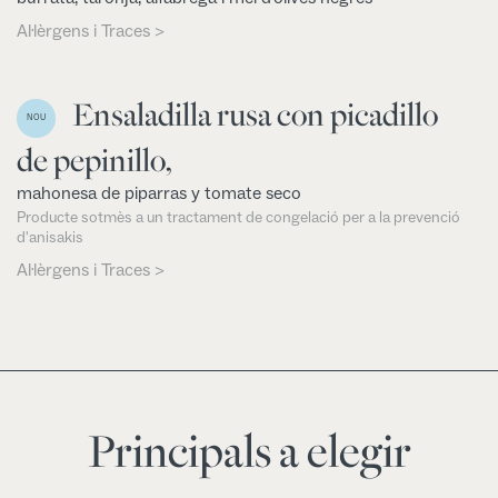
Al·lèrgens i Traces >
Ensaladilla rusa con picadillo
NOU
de pepinillo,
mahonesa de piparras y tomate seco
Producte sotmès a un tractament de congelació per a la prevenció
d'anisakis
Al·lèrgens i Traces >
Principals a elegir