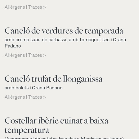
Al·lèrgens i Traces >
Caneló de verdures de temporada
amb crema suau de carbassó amb tomàquet sec i Grana
Padano
Al·lèrgens i Traces >
Caneló trufat de llonganissa
amb bolets i Grana Padano
Al·lèrgens i Traces >
Costellar ibèric cuinat a baixa
temperatura
(Acompanya'l de patates fregides o Moniatos cruixents)