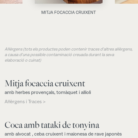
MITJA FOCACCIA CRUIXENT
Al·lèrgens (tots els productes poden contenir traces d'altres al·lèrgens,
a causa d'una possible contaminació creuada durant la seva
elaboració o cuinat)
Mitja focaccia cruixent
amb herbes provençals, tomàquet i allioli
Al·lèrgens i Traces >
Coca amb tataki de tonyina
amb alvocat , ceba cruixent i maionesa de rave japonès