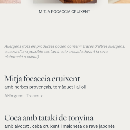
MITJA FOCACCIA CRUIXENT
Al·lèrgens (tots els productes poden contenir traces d'altres al·lèrgens,
a causa d'una possible contaminació creuada durant la seva
elaboració o cuinat)
Mitja focaccia cruixent
amb herbes provençals, tomàquet i allioli
Al·lèrgens i Traces >
Coca amb tataki de tonyina
amb alvocat , ceba cruixent i maionesa de rave japonès