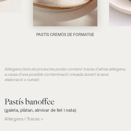
PASTÍS CREMÓS DE FORMATGE
Al·lèrgens (tots els productes poden contenir traces d'altres al·lèrgens,
a causa d'una possible contaminació creuada durant la seva
elaboració o cuinat)
Pastís banoffee
(galeta, plàtan, almívar de llet i nata)
Al·lèrgens i Traces >