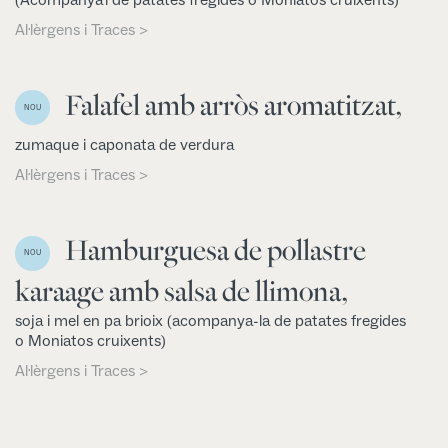
Al·lèrgens i Traces >
Falafel amb arròs aromatitzat,
NOU
zumaque i caponata de verdura
Al·lèrgens i Traces >
Hamburguesa de pollastre
NOU
karaage amb salsa de llimona,
soja i mel en pa brioix (acompanya-la de patates fregides
o Moniatos cruixents)
Al·lèrgens i Traces >