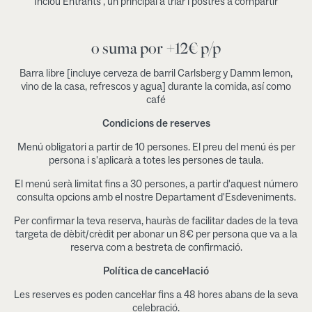
Inclou Entrants , un principal a triar i postres a compartir
o suma por +12€ p/p
Barra libre [incluye cerveza de barril Carlsberg y Damm lemon,
vino de la casa, refrescos y agua] durante la comida, así como
café
Condicions de reserves
Menú obligatori a partir de 10 persones. El preu del menú és per
persona i s'aplicarà a totes les persones de taula.
El menú serà limitat fins a 30 persones, a partir d'aquest número
consulta opcions amb el nostre Departament d'Esdeveniments.
Per confirmar la teva reserva, hauràs de facilitar dades de la teva
targeta de dèbit/crèdit per abonar un 8€ per persona que va a la
reserva com a bestreta de confirmació.
Política de cancel·lació
Les reserves es poden cancel·lar fins a 48 hores abans de la seva
celebració.