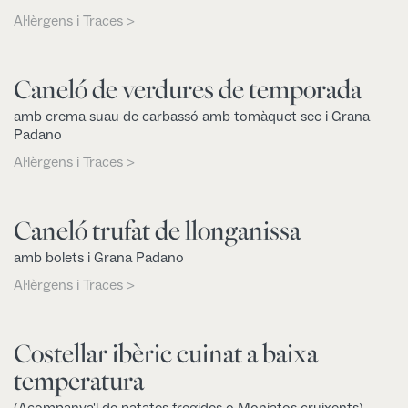
Al·lèrgens i Traces >
Caneló de verdures de temporada
amb crema suau de carbassó amb tomàquet sec i Grana
Padano
Al·lèrgens i Traces >
Caneló trufat de llonganissa
amb bolets i Grana Padano
Al·lèrgens i Traces >
Costellar ibèric cuinat a baixa
temperatura
(Acompanya'l de patates fregides o Moniatos cruixents)