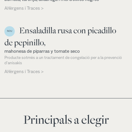
Al·lèrgens i Traces >
Ensaladilla rusa con picadillo
NOU
de pepinillo,
mahonesa de piparras y tomate seco
Producte sotmès a un tractament de congelació per a la prevenció
d'anisakis
Al·lèrgens i Traces >
Principals a elegir