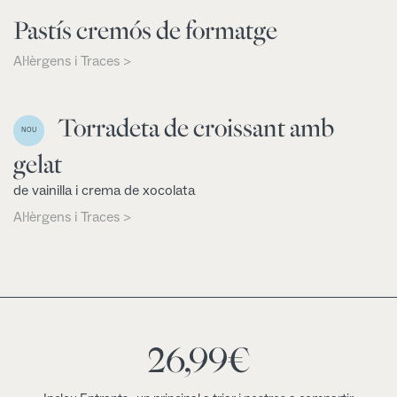
Pastís cremós de formatge
Al·lèrgens i Traces >
Torradeta de croissant amb
NOU
gelat
de vainilla i crema de xocolata
Al·lèrgens i Traces >
26,99
€