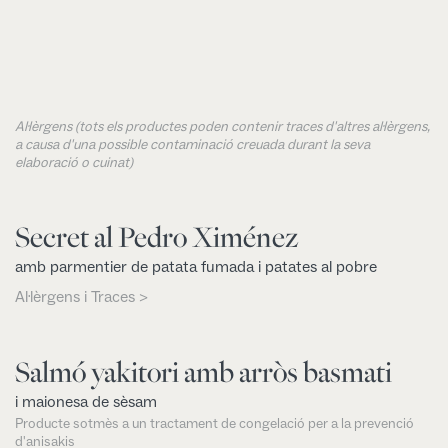
Al·lèrgens (tots els productes poden contenir traces d'altres al·lèrgens,
a causa d'una possible contaminació creuada durant la seva
elaboració o cuinat)
Secret al Pedro Ximénez
amb parmentier de patata fumada i patates al pobre
Al·lèrgens i Traces >
Salmó yakitori amb arròs basmati
i maionesa de sèsam
Producte sotmès a un tractament de congelació per a la prevenció
d'anisakis