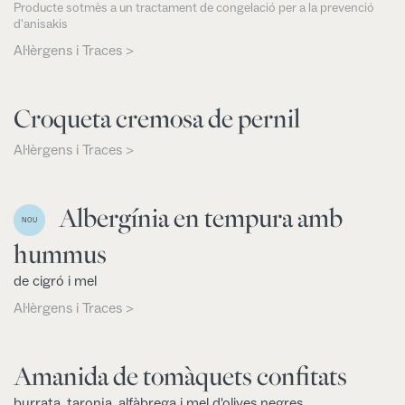
Producte sotmès a un tractament de congelació per a la prevenció
d'anisakis
Al·lèrgens i Traces >
Croqueta cremosa de pernil
Al·lèrgens i Traces >
Albergínia en tempura amb
NOU
hummus
de cigró i mel
Al·lèrgens i Traces >
Amanida de tomàquets confitats
burrata, taronja, alfàbrega i mel d'olives negres