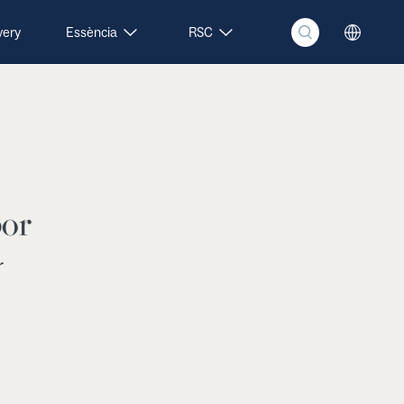
very
Essència
RSC
bor
r