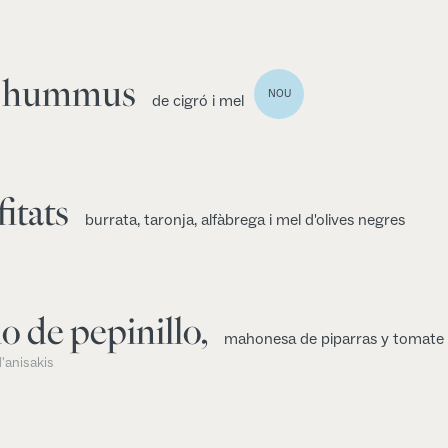
b hummus
NOU
de cigró i mel
itats
burrata, taronja, alfàbrega i mel d'olives negres
o de pepinillo,
mahonesa de piparras y tomate
'anisakis