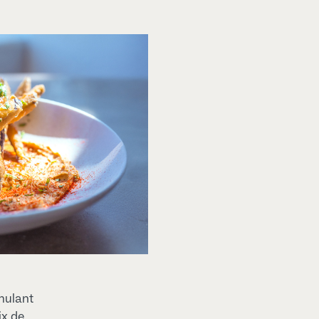
imulant
ix de