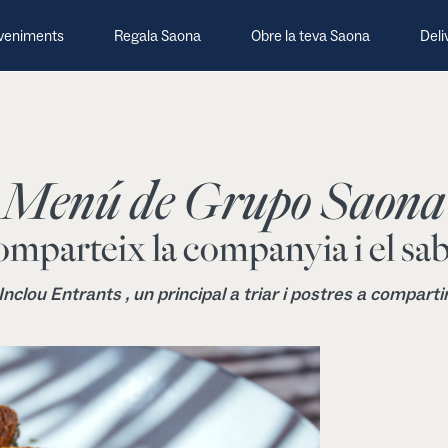
veniments
Regala Saona
Obre la teva Saona
Deli
Menú de Grupo Saona
mparteix la companyia i el sa
Inclou Entrants , un principal a triar i postres a comparti