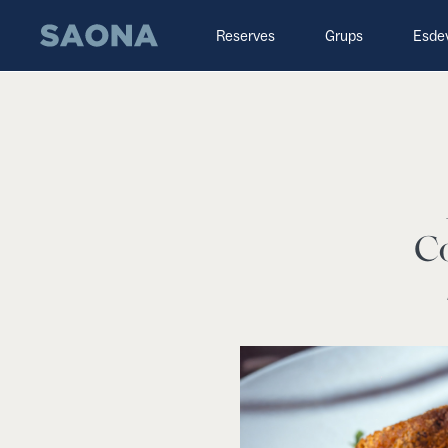
Saltar al contenido
Grupo Saona
Reserves
Grups
Esde
Co