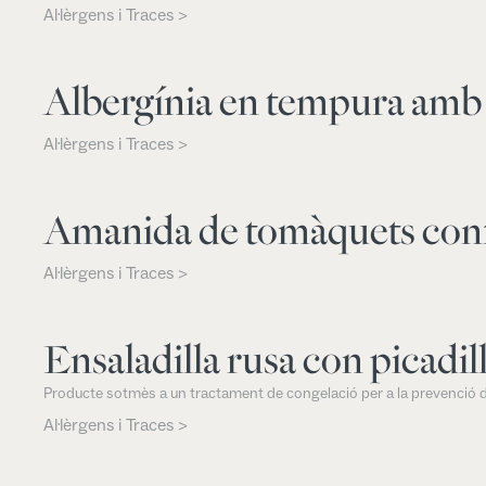
Al·lèrgens i Traces >
Albergínia en tempura am
Al·lèrgens i Traces >
Amanida de tomàquets conf
Al·lèrgens i Traces >
Ensaladilla rusa con picadill
Producte sotmès a un tractament de congelació per a la prevenció d
Al·lèrgens i Traces >