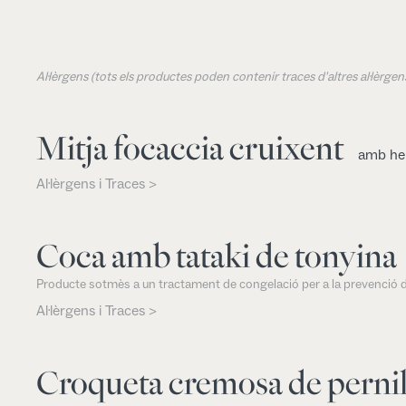
Al·lèrgens (tots els productes poden contenir traces d'altres al·lèrg
Mitja focaccia cruixent
amb her
Al·lèrgens i Traces >
Coca amb tataki de tonyina
Producte sotmès a un tractament de congelació per a la prevenció d
Al·lèrgens i Traces >
Croqueta cremosa de perni