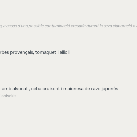
ens, a causa d'una possible contaminació creuada durant la seva elaboració o 
bes provençals, tomàquet i allioli
amb alvocat , ceba cruixent i maionesa de rave japonès
'anisakis
l