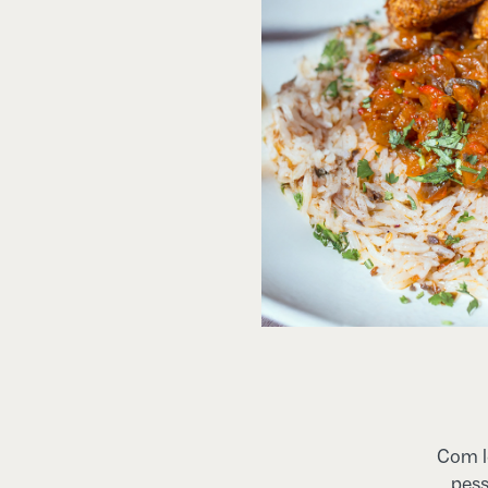
Com le
pess