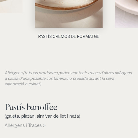
PASTÍS CREMÓS DE FORMATGE
Al·lèrgens (tots els productes poden contenir traces d'altres al·lèrgens,
a causa d'una possible contaminació creuada durant la seva
elaboració o cuinat)
Pastís banoffee
(galeta, plàtan, almívar de llet i nata)
Al·lèrgens i Traces >