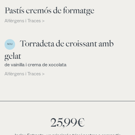
Pastís cremós de formatge
Al·lèrgens i Traces >
Torradeta de croissant amb
NOU
gelat
de vainilla i crema de xocolata
Al·lèrgens i Traces >
25,99
€