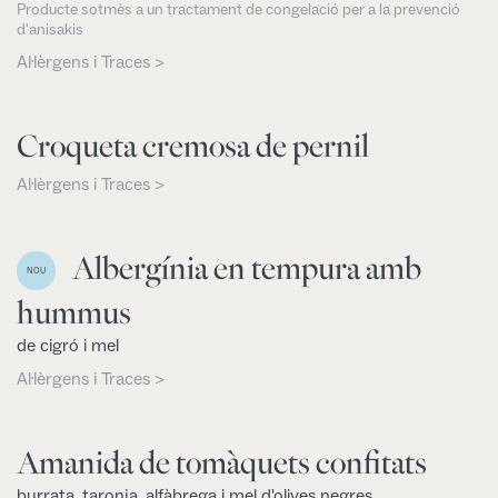
Producte sotmès a un tractament de congelació per a la prevenció
d'anisakis
Al·lèrgens i Traces >
Croqueta cremosa de pernil
Al·lèrgens i Traces >
Albergínia en tempura amb
NOU
hummus
de cigró i mel
Al·lèrgens i Traces >
Amanida de tomàquets confitats
burrata, taronja, alfàbrega i mel d'olives negres