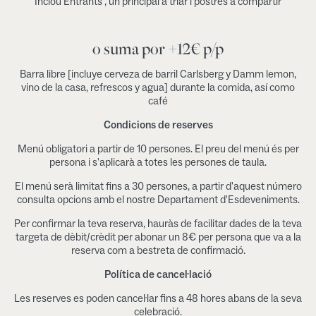
Inclou Entrants , un principal a triar i postres a compartir
o suma por +12€ p/p
Barra libre [incluye cerveza de barril Carlsberg y Damm lemon,
vino de la casa, refrescos y agua] durante la comida, así como
café
Condicions de reserves
Menú obligatori a partir de 10 persones. El preu del menú és per
persona i s'aplicarà a totes les persones de taula.
El menú serà limitat fins a 30 persones, a partir d'aquest número
consulta opcions amb el nostre Departament d'Esdeveniments.
Per confirmar la teva reserva, hauràs de facilitar dades de la teva
targeta de dèbit/crèdit per abonar un 8€ per persona que va a la
reserva com a bestreta de confirmació.
Política de cancel·lació
Les reserves es poden cancel·lar fins a 48 hores abans de la seva
celebració.