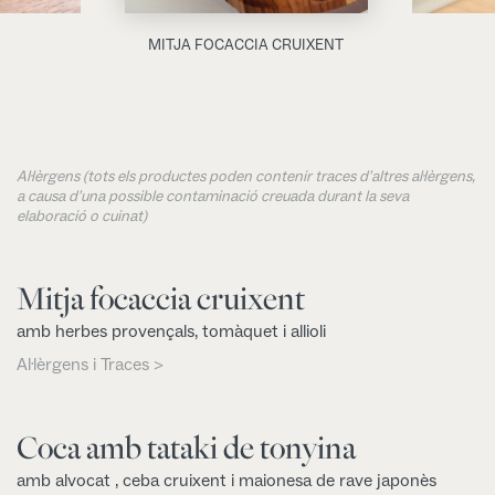
MITJA FOCACCIA CRUIXENT
Al·lèrgens (tots els productes poden contenir traces d'altres al·lèrgens,
a causa d'una possible contaminació creuada durant la seva
elaboració o cuinat)
Mitja focaccia cruixent
amb herbes provençals, tomàquet i allioli
Al·lèrgens i Traces >
Coca amb tataki de tonyina
amb alvocat , ceba cruixent i maionesa de rave japonès