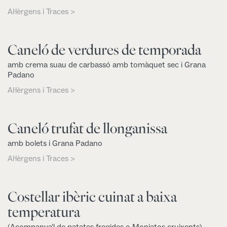
Al·lèrgens i Traces >
Caneló de verdures de temporada
amb crema suau de carbassó amb tomàquet sec i Grana
Padano
Al·lèrgens i Traces >
Caneló trufat de llonganissa
amb bolets i Grana Padano
Al·lèrgens i Traces >
Costellar ibèric cuinat a baixa
temperatura
(Acompanya'l de patates fregides o Moniatos cruixents)