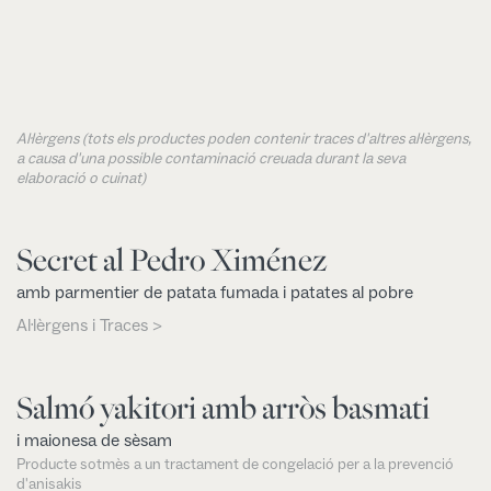
Al·lèrgens (tots els productes poden contenir traces d'altres al·lèrgens,
a causa d'una possible contaminació creuada durant la seva
elaboració o cuinat)
Secret al Pedro Ximénez
amb parmentier de patata fumada i patates al pobre
Al·lèrgens i Traces >
Salmó yakitori amb arròs basmati
i maionesa de sèsam
Producte sotmès a un tractament de congelació per a la prevenció
d'anisakis