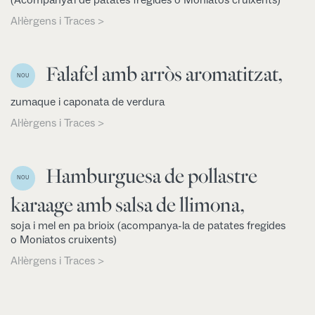
Al·lèrgens i Traces >
Falafel amb arròs aromatitzat,
NOU
zumaque i caponata de verdura
Al·lèrgens i Traces >
Hamburguesa de pollastre
NOU
karaage amb salsa de llimona,
soja i mel en pa brioix (acompanya-la de patates fregides
o Moniatos cruixents)
Al·lèrgens i Traces >