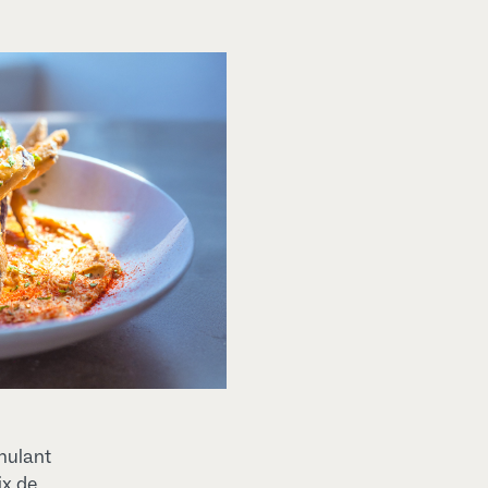
imulant
ix de