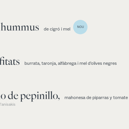
b hummus
NOU
de cigró i mel
itats
burrata, taronja, alfàbrega i mel d'olives negres
o de pepinillo,
mahonesa de piparras y tomate
'anisakis