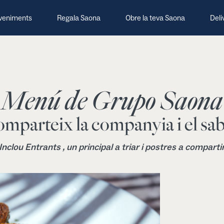
veniments
Regala Saona
Obre la teva Saona
Deli
Menú de Grupo Saona
mparteix la companyia i el sa
Inclou Entrants , un principal a triar i postres a comparti