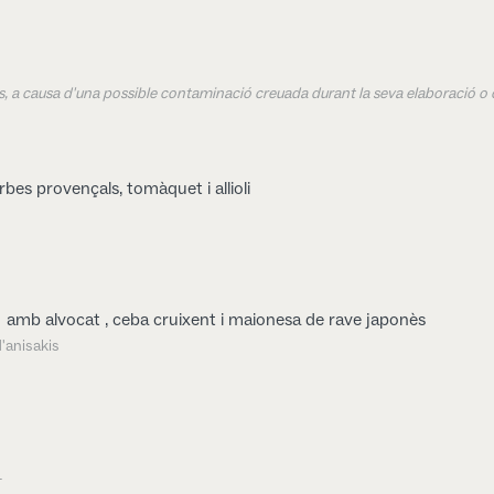
ens, a causa d'una possible contaminació creuada durant la seva elaboració o 
bes provençals, tomàquet i allioli
amb alvocat , ceba cruixent i maionesa de rave japonès
'anisakis
l