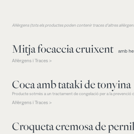
Al·lèrgens (tots els productes poden contenir traces d'altres al·lèrg
Mitja focaccia cruixent
amb her
Al·lèrgens i Traces >
Coca amb tataki de tonyina
Producte sotmès a un tractament de congelació per a la prevenció d
Al·lèrgens i Traces >
Croqueta cremosa de perni