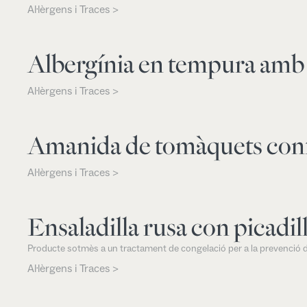
Al·lèrgens i Traces >
Albergínia en tempura am
Al·lèrgens i Traces >
Amanida de tomàquets conf
Al·lèrgens i Traces >
Ensaladilla rusa con picadill
Producte sotmès a un tractament de congelació per a la prevenció d
Al·lèrgens i Traces >