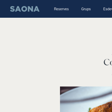
Saltar al contenido
Grupo Saona
Reserves
Grups
Esde
Co