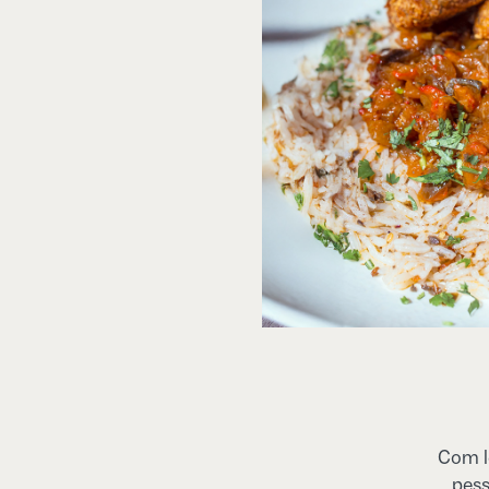
Com le
pess