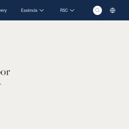
very
Essència
RSC
bor
r