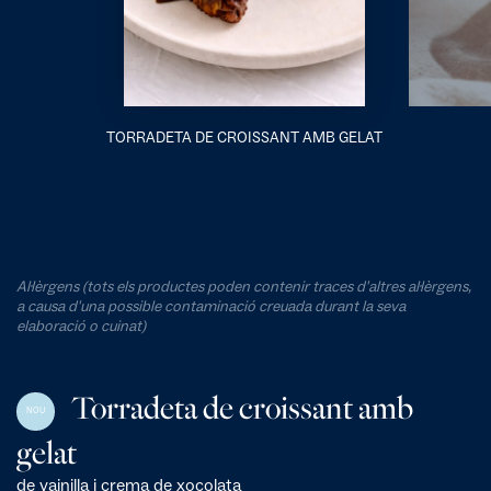
TORRADETA DE CROISSANT AMB GELAT
Al·lèrgens (tots els productes poden contenir traces d'altres al·lèrgens,
a causa d'una possible contaminació creuada durant la seva
elaboració o cuinat)
Torradeta de croissant amb
NOU
gelat
de vainilla i crema de xocolata