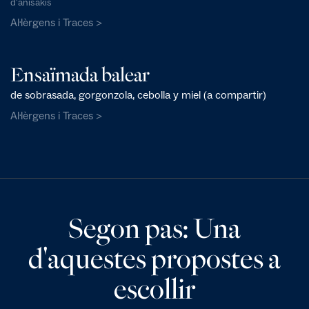
d'anisakis
Al·lèrgens i Traces >
Ensaïmada balear
de sobrasada, gorgonzola, cebolla y miel (a compartir)
Al·lèrgens i Traces >
Segon pas: Una
d'aquestes propostes a
escollir