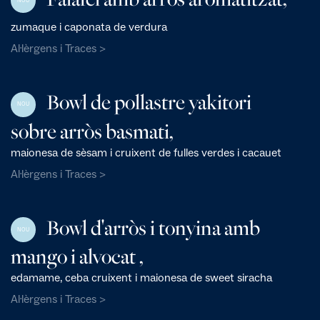
NOU
zumaque i caponata de verdura
Al·lèrgens i Traces >
Bowl de pollastre yakitori
NOU
sobre arròs basmati,
maionesa de sèsam i cruixent de fulles verdes i cacauet
Al·lèrgens i Traces >
Bowl d'arròs i tonyina amb
NOU
mango i alvocat ,
edamame, ceba cruixent i maionesa de sweet siracha
Al·lèrgens i Traces >