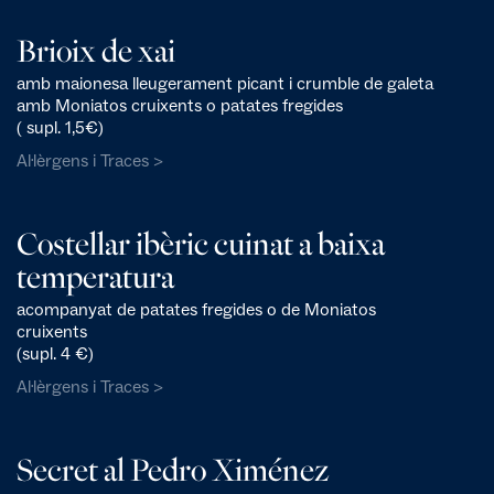
Brioix de xai
amb maionesa lleugerament picant i crumble de galeta
amb Moniatos cruixents o patates fregides
( supl. 1,5€)
Al·lèrgens i Traces >
Costellar ibèric cuinat a baixa
temperatura
acompanyat de patates fregides o de Moniatos
cruixents
(supl. 4 €)
Al·lèrgens i Traces >
Secret al Pedro Ximénez