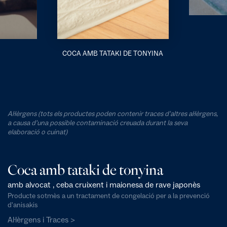
COCA AMB TATAKI DE TONYINA
Al·lèrgens (tots els productes poden contenir traces d'altres al·lèrgens,
a causa d'una possible contaminació creuada durant la seva
elaboració o cuinat)
Coca amb tataki de tonyina
amb alvocat , ceba cruixent i maionesa de rave japonès
Producte sotmès a un tractament de congelació per a la prevenció
d'anisakis
Al·lèrgens i Traces >