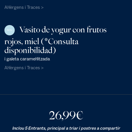
Al·lèrgens i Traces >
Vasito de yogur con frutos
NOU
rojos, miel (*Consulta
disponibilidad)
i galeta caramel·litzada
Al·lèrgens i Traces >
26,99
€
Inclou 5 Entrants, principal a triar i postres a compartir