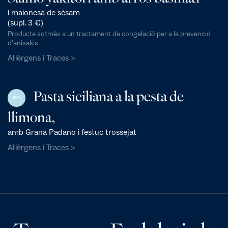
i maionesa de sèsam
(supl. 3 €)
Producte sotmès a un tractament de congelació per a la prevenció
d'anisakis
Al·lèrgens i Traces >
Pasta siciliana a la pesta de
NOU
llimona,
amb Grana Padano i festuc trossejat
Al·lèrgens i Traces >