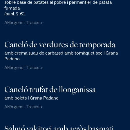
sobre base de patates al pobre i parmentier de patata
fumada
(supl. 2 €)
Al·lèrgens i Traces >
Caneló de verdures de temporada
amb crema suau de carbassó amb tomàquet sec i Grana
Padano
Al·lèrgens i Traces >
Caneló trufat de llonganissa
amb bolets i Grana Padano
Al·lèrgens i Traces >
Salmó yakitori amb arròs basmati