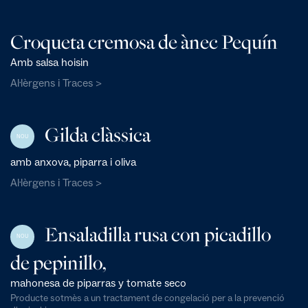
Croqueta cremosa de ànec Pequín
Amb salsa hoisin
Al·lèrgens i Traces >
Gilda clàssica
NOU
amb anxova, piparra i oliva
Al·lèrgens i Traces >
Ensaladilla rusa con picadillo
NOU
de pepinillo,
mahonesa de piparras y tomate seco
Producte sotmès a un tractament de congelació per a la prevenció