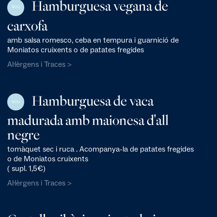
Hamburguesa vegana de
NOU
carxofa
amb salsa romesco, ceba en tempura i guarnició de
Moniatos cruixents o de patates fregides
Al·lèrgens i Traces >
Hamburguesa de vaca
NOU
madurada amb maionesa d'all
negre
tomàquet sec i ruca . Acompanya-la de patates fregides
o de Moniatos cruixents
( supl. 1,5€)
Al·lèrgens i Traces >