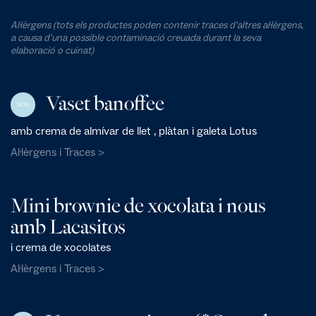
Al·lèrgens (tots els productes poden contenir traces d'altres al·lèrgens,
a causa d'una possible contaminació creuada durant la seva
elaboració o cuinat)
Vaset banoffee
NOU
amb crema de almívar de llet , plàtan i galeta Lotus
Al·lèrgens i Traces >
Mini brownie de xocolata i nous
amb Lacasitos
i crema de xocolates
Al·lèrgens i Traces >