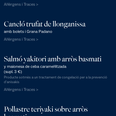
Al·lèrgens i Traces >
Caneló trufat de llonganissa
amb bolets i Grana Padano
Al·lèrgens i Traces >
Salmó yakitori amb arròs basmati
y maionesa de ceba caramel·litzada
(supl. 3 €)
Producte sotmès a un tractament de congelació per a la prevenció
d'anisakis
Al·lèrgens i Traces >
Pollastre teriyaki sobre arròs