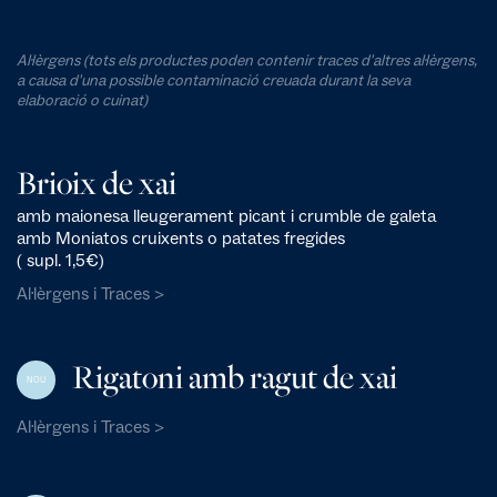
Al·lèrgens (tots els productes poden contenir traces d'altres al·lèrgens,
a causa d'una possible contaminació creuada durant la seva
elaboració o cuinat)
Brioix de xai
amb maionesa lleugerament picant i crumble de galeta
amb Moniatos cruixents o patates fregides
( supl. 1,5€)
Al·lèrgens i Traces >
Rigatoni amb ragut de xai
NOU
Al·lèrgens i Traces >