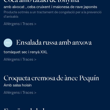
amb alvocat , ceba cruixent i maionesa de rave japonès
Producte sotmès a un tractament de congelació per a la prevenció
d'anisakis
Al·lèrgens i Traces >
Ensalada russa amb anxova
NOU
tomàquet sec i renyà XXL
Al·lèrgens i Traces >
Croqueta cremosa de ànec Pequín
Amb salsa hoisin
Al·lèrgens i Traces >