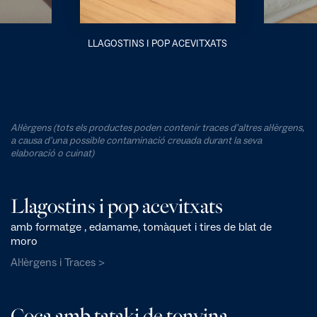
LLAGOSTINS I POP ACEVITXATS
Al·lèrgens (tots els productes poden contenir traces d'altres al·lèrgens,
a causa d'una possible contaminació creuada durant la seva
elaboració o cuinat)
Llagostins i pop acevitxats
amb formatge , edamame, tomàquet i tires de blat de
moro
Al·lèrgens i Traces >
Coca amb tataki de tonyina