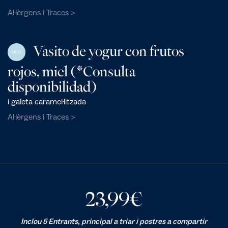
Al·lèrgens i Traces >
Vasito de yogur con frutos
NOU
rojos, miel (*Consulta
disponibilidad)
i galeta caramel·litzada
Al·lèrgens i Traces >
23,99
€
Inclou 5 Entrants, principal a triar i postres a compartir