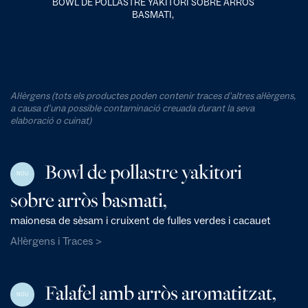
BOWL DE POLLASTRE YAKITORI SOBRE ARRÒS
BASMATI,
Al·lèrgens (tots els productes poden contenir traces d'altres al·lèrgens,
a causa d'una possible contaminació creuada durant la seva
elaboració o cuinat)
Bowl de pollastre yakitori
NOU
sobre arròs basmati,
maionesa de sèsam i cruixent de fulles verdes i cacauet
Al·lèrgens i Traces >
Falafel amb arròs aromatitzat,
NOU