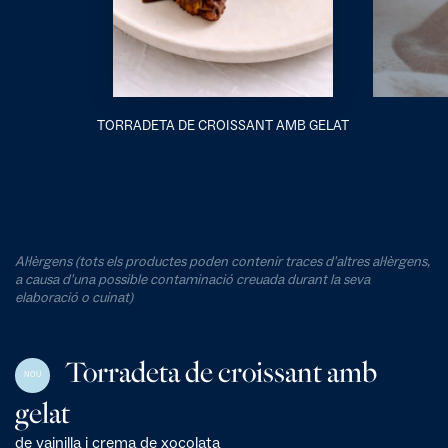
TORRADETA DE CROISSANT AMB GELAT
Al·lèrgens (tots els productes poden contenir traces d'altres al·lèrgens,
a causa d'una possible contaminació creuada durant la seva
elaboració o cuinat)
Torradeta de croissant amb
NOU
gelat
de vainilla i crema de xocolata