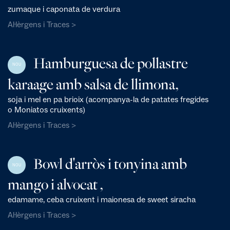
zumaque i caponata de verdura
Al·lèrgens i Traces >
Hamburguesa de pollastre
NOU
karaage amb salsa de llimona,
soja i mel en pa brioix (acompanya-la de patates fregides
o Moniatos cruixents)
Al·lèrgens i Traces >
Bowl d'arròs i tonyina amb
NOU
mango i alvocat ,
edamame, ceba cruixent i maionesa de sweet siracha
Al·lèrgens i Traces >