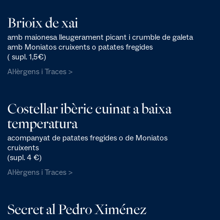
Brioix de xai
amb maionesa lleugerament picant i crumble de galeta
amb Moniatos cruixents o patates fregides
( supl. 1,5€)
Al·lèrgens i Traces >
Costellar ibèric cuinat a baixa
temperatura
acompanyat de patates fregides o de Moniatos
cruixents
(supl. 4 €)
Al·lèrgens i Traces >
Secret al Pedro Ximénez