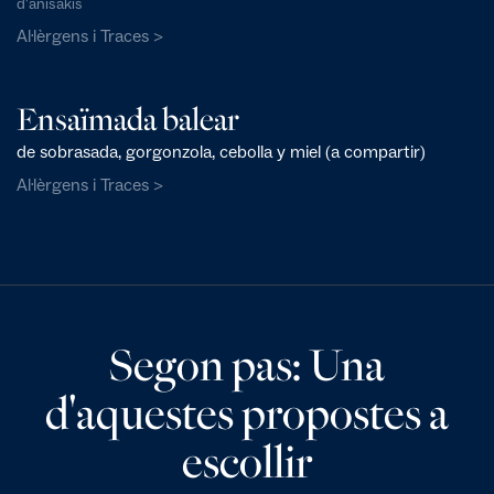
d'anisakis
Al·lèrgens i Traces >
Ensaïmada balear
de sobrasada, gorgonzola, cebolla y miel (a compartir)
Al·lèrgens i Traces >
Segon pas: Una
d'aquestes propostes a
escollir