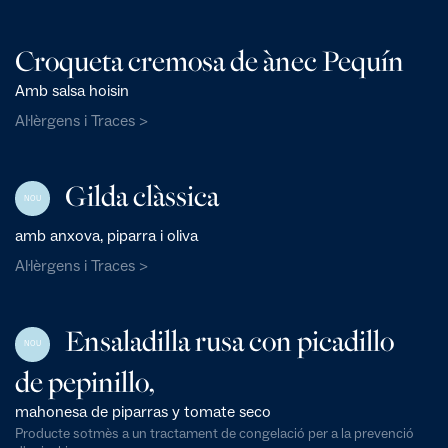
Croqueta cremosa de ànec Pequín
Amb salsa hoisin
Al·lèrgens i Traces >
Gilda clàssica
NOU
amb anxova, piparra i oliva
Al·lèrgens i Traces >
Ensaladilla rusa con picadillo
NOU
de pepinillo,
mahonesa de piparras y tomate seco
Producte sotmès a un tractament de congelació per a la prevenció