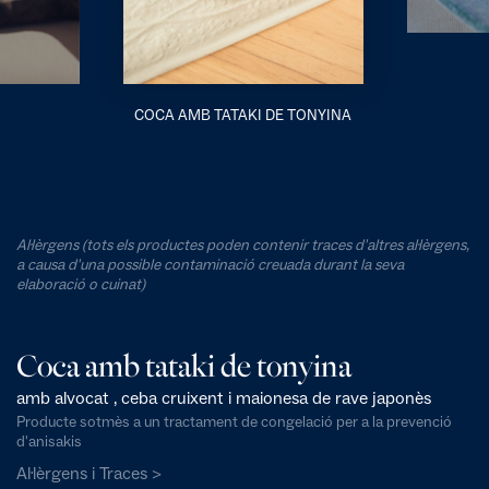
COCA AMB TATAKI DE TONYINA
Al·lèrgens (tots els productes poden contenir traces d'altres al·lèrgens,
a causa d'una possible contaminació creuada durant la seva
elaboració o cuinat)
Coca amb tataki de tonyina
amb alvocat , ceba cruixent i maionesa de rave japonès
Producte sotmès a un tractament de congelació per a la prevenció
d'anisakis
Al·lèrgens i Traces >