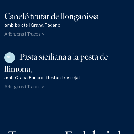
Caneló trufat de llonganissa
amb bolets i Grana Padano
Al·lèrgens i Traces >
Pasta siciliana a la pesta de
NOU
llimona,
amb Grana Padano i festuc trossejat
Al·lèrgens i Traces >