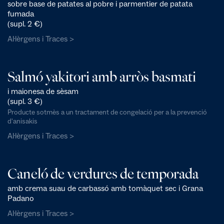
sobre base de patates al pobre i parmentier de patata
fumada
(supl. 2 €)
Al·lèrgens i Traces >
Salmó yakitori amb arròs basmati
i maionesa de sèsam
(supl. 3 €)
Producte sotmès a un tractament de congelació per a la prevenció
d'anisakis
Al·lèrgens i Traces >
Caneló de verdures de temporada
amb crema suau de carbassó amb tomàquet sec i Grana
Padano
Al·lèrgens i Traces >