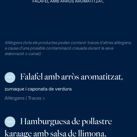
FALAFEL AMB ARRÒS AROMATITZAT,
Al·lèrgens (tots els productes poden contenir traces d'altres al·lèrgens,
a causa d'una possible contaminació creuada durant la seva
elaboració o cuinat)
Falafel amb arròs aromatitzat,
NOU
zumaque i caponata de verdura
Al·lèrgens i Traces >
Hamburguesa de pollastre
NOU
karaage amb salsa de llimona,