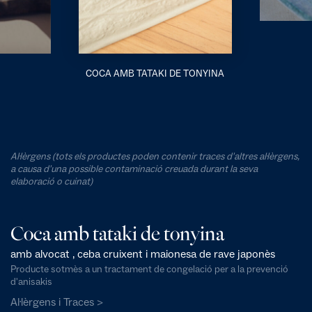
COCA AMB TATAKI DE TONYINA
Al·lèrgens (tots els productes poden contenir traces d'altres al·lèrgens,
a causa d'una possible contaminació creuada durant la seva
elaboració o cuinat)
Coca amb tataki de tonyina
amb alvocat , ceba cruixent i maionesa de rave japonès
Producte sotmès a un tractament de congelació per a la prevenció
d'anisakis
Al·lèrgens i Traces >