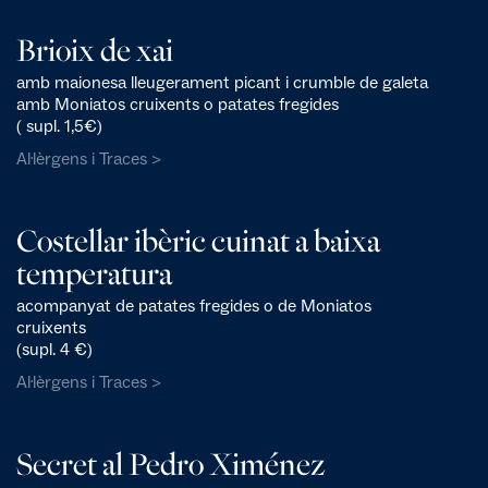
Brioix de xai
amb maionesa lleugerament picant i crumble de galeta
amb Moniatos cruixents o patates fregides
( supl. 1,5€)
Al·lèrgens i Traces >
Costellar ibèric cuinat a baixa
temperatura
acompanyat de patates fregides o de Moniatos
cruixents
(supl. 4 €)
Al·lèrgens i Traces >
Secret al Pedro Ximénez