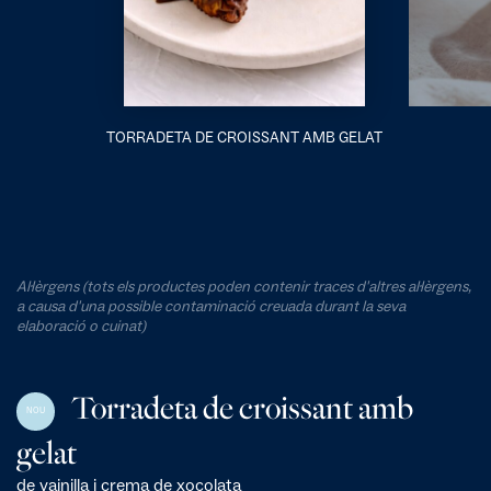
TORRADETA DE CROISSANT AMB GELAT
Al·lèrgens (tots els productes poden contenir traces d'altres al·lèrgens,
a causa d'una possible contaminació creuada durant la seva
elaboració o cuinat)
Torradeta de croissant amb
NOU
gelat
de vainilla i crema de xocolata