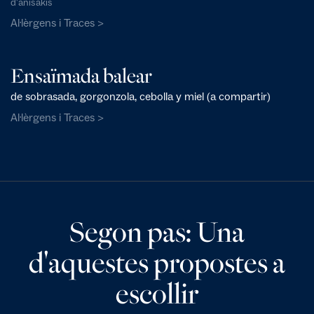
d'anisakis
Al·lèrgens i Traces >
Ensaïmada balear
de sobrasada, gorgonzola, cebolla y miel (a compartir)
Al·lèrgens i Traces >
Segon pas: Una
d'aquestes propostes a
escollir