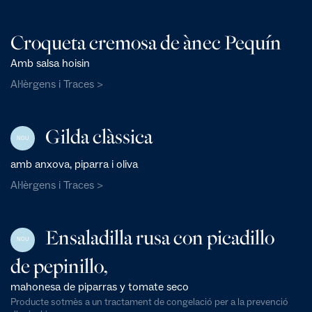
Croqueta cremosa de ànec Pequín
Amb salsa hoisin
Al·lèrgens i Traces >
Gilda clàssica
NOU
amb anxova, piparra i oliva
Al·lèrgens i Traces >
Ensaladilla rusa con picadillo
NOU
de pepinillo,
mahonesa de piparras y tomate seco
Producte sotmès a un tractament de congelació per a la prevenció