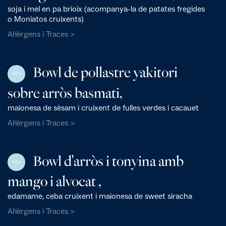
soja i mel en pa brioix (acompanya-la de patates fregides
o Moniatos cruixents)
Al·lèrgens i Traces >
Bowl de pollastre yakitori
NOU
sobre arròs basmati,
maionesa de sèsam i cruixent de fulles verdes i cacauet
Al·lèrgens i Traces >
Bowl d'arròs i tonyina amb
NOU
mango i alvocat ,
edamame, ceba cruixent i maionesa de sweet siracha
Al·lèrgens i Traces >