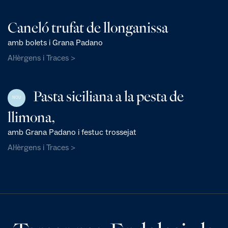
Caneló trufat de llonganissa
amb bolets i Grana Padano
Al·lèrgens i Traces >
Pasta siciliana a la pesta de
NOU
llimona,
amb Grana Padano i festuc trossejat
Al·lèrgens i Traces >