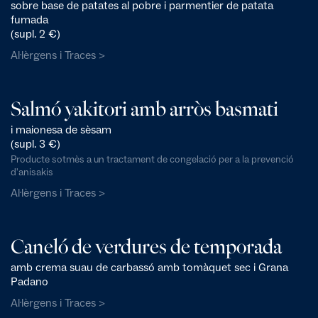
sobre base de patates al pobre i parmentier de patata
fumada
(supl. 2 €)
Al·lèrgens i Traces >
Salmó yakitori amb arròs basmati
i maionesa de sèsam
(supl. 3 €)
Producte sotmès a un tractament de congelació per a la prevenció
d'anisakis
Al·lèrgens i Traces >
Caneló de verdures de temporada
amb crema suau de carbassó amb tomàquet sec i Grana
Padano
Al·lèrgens i Traces >