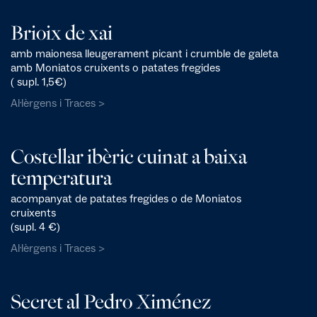
Brioix de xai
amb maionesa lleugerament picant i crumble de galeta
amb Moniatos cruixents o patates fregides
( supl. 1,5€)
Al·lèrgens i Traces >
Costellar ibèric cuinat a baixa
temperatura
acompanyat de patates fregides o de Moniatos
cruixents
(supl. 4 €)
Al·lèrgens i Traces >
Secret al Pedro Ximénez