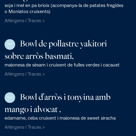
soja i mel en pa brioix (acompanya-la de patates fregides
o Moniatos cruixents)
Al·lèrgens i Traces >
Bowl de pollastre yakitori
NOU
sobre arròs basmati,
maionesa de sèsam i cruixent de fulles verdes i cacauet
Al·lèrgens i Traces >
Bowl d'arròs i tonyina amb
NOU
mango i alvocat ,
edamame, ceba cruixent i maionesa de sweet siracha
Al·lèrgens i Traces >