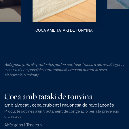
COCA AMB TATAKI DE TONYINA
Al·lèrgens (tots els productes poden contenir traces d'altres al·lèrgens,
a causa d'una possible contaminació creuada durant la seva
elaboració o cuinat)
Coca amb tataki de tonyina
amb alvocat , ceba cruixent i maionesa de rave japonès
Producte sotmès a un tractament de congelació per a la prevenció
d'anisakis
Al·lèrgens i Traces >