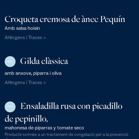
Croqueta cremosa de ànec Pequín
Amb salsa hoisin
Al·lèrgens i Traces >
Gilda clàssica
NOU
amb anxova, piparra i oliva
Al·lèrgens i Traces >
Ensaladilla rusa con picadillo
NOU
de pepinillo,
mahonesa de piparras y tomate seco
Producte sotmès a un tractament de congelació per a la prevenció