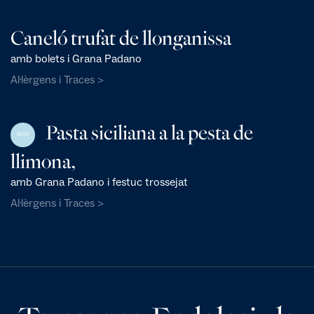
Caneló trufat de llonganissa
amb bolets i Grana Padano
Al·lèrgens i Traces >
Pasta siciliana a la pesta de
NOU
llimona,
amb Grana Padano i festuc trossejat
Al·lèrgens i Traces >