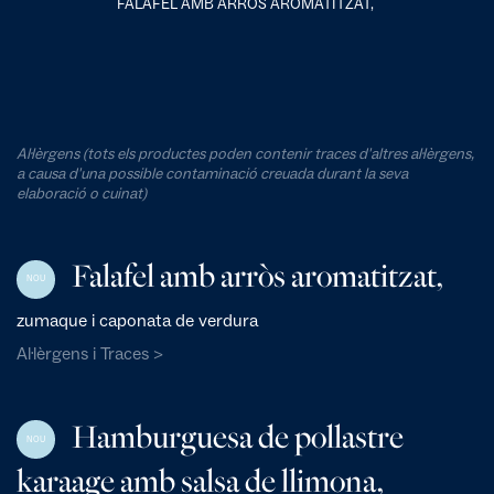
FALAFEL AMB ARRÒS AROMATITZAT,
Al·lèrgens (tots els productes poden contenir traces d'altres al·lèrgens,
a causa d'una possible contaminació creuada durant la seva
elaboració o cuinat)
Falafel amb arròs aromatitzat,
NOU
zumaque i caponata de verdura
Al·lèrgens i Traces >
Hamburguesa de pollastre
NOU
karaage amb salsa de llimona,