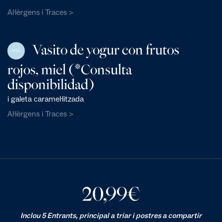
Al·lèrgens i Traces >
Vasito de yogur con frutos
NOU
rojos, miel (*Consulta
disponibilidad)
i galeta caramel·litzada
Al·lèrgens i Traces >
20,99
€
Inclou 5 Entrants, principal a triar i postres a compartir