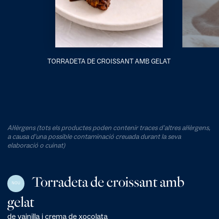
TORRADETA DE CROISSANT AMB GELAT
Al·lèrgens (tots els productes poden contenir traces d'altres al·lèrgens,
a causa d'una possible contaminació creuada durant la seva
elaboració o cuinat)
Torradeta de croissant amb
NOU
gelat
de vainilla i crema de xocolata