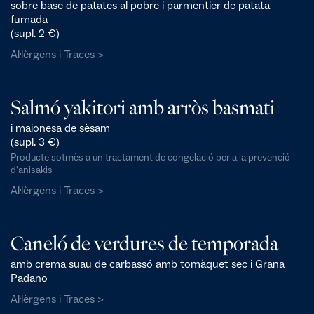
sobre base de patates al pobre i parmentier de patata
fumada
(supl. 2 €)
Al·lèrgens i Traces >
Salmó yakitori amb arròs basmati
i maionesa de sèsam
(supl. 3 €)
Producte sotmès a un tractament de congelació per a la prevenció
d'anisakis
Al·lèrgens i Traces >
Caneló de verdures de temporada
amb crema suau de carbassó amb tomàquet sec i Grana
Padano
Al·lèrgens i Traces >