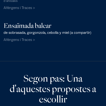
d'anisakis
Al·lèrgens i Traces >
Ensaïmada balear
de sobrasada, gorgonzola, cebolla y miel (a compartir)
Al·lèrgens i Traces >
Segon pas: Una
d'aquestes propostes a
escollir