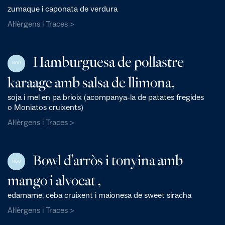
zumaque i caponata de verdura
Al·lèrgens i Traces >
Hamburguesa de pollastre
NOU
karaage amb salsa de llimona,
soja i mel en pa brioix (acompanya-la de patates fregides
o Moniatos cruixents)
Al·lèrgens i Traces >
Bowl d'arròs i tonyina amb
NOU
mango i alvocat ,
edamame, ceba cruixent i maionesa de sweet siracha
Al·lèrgens i Traces >