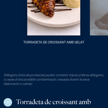
TORRADETA DE CROISSANT AMB GELAT
Al·lèrgens (tots els productes poden contenir traces d'altres al·lèrgens,
a causa d'una possible contaminació creuada durant la seva
elaboració o cuinat)
Torradeta de croissant amb
NOU