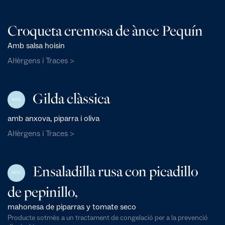
Croqueta cremosa de ànec Pequín
Amb salsa hoisin
Al·lèrgens i Traces >
Gilda clàssica
NOU
amb anxova, piparra i oliva
Al·lèrgens i Traces >
Ensaladilla rusa con picadillo
NOU
de pepinillo,
mahonesa de piparras y tomate seco
Producte sotmès a un tractament de congelació per a la prevenció