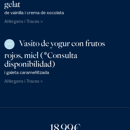
gelat
de vainilla i crema de xocolata
Al·lèrgens i Traces >
Vasito de yogur con frutos
NOU
rojos, miel (*Consulta
disponibilidad)
i galeta caramel·litzada
Al·lèrgens i Traces >
18,99
€