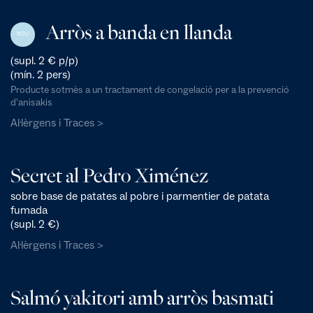
Arròs a banda en llanda
NOU
(supl. 2 € p/p)
(mín. 2 pers)
Producte sotmès a un tractament de congelació per a la prevenció
d'anisakis
Al·lèrgens i Traces >
Secret al Pedro Ximénez
sobre base de patates al pobre i parmentier de patata
fumada
(supl. 2 €)
Al·lèrgens i Traces >
Salmó yakitori amb arròs basmati