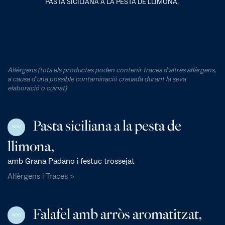
PASTA SICILIANA A LA PESTA DE LLIMONA,
Al·lèrgens (tots els productes poden contenir traces d'altres al·lèrgens,
a causa d'una possible contaminació creuada durant la seva
elaboració o cuinat)
Pasta siciliana a la pesta de
NOU
llimona,
amb Grana Padano i festuc trossejat
Al·lèrgens i Traces >
Falafel amb arròs aromatitzat,
NOU