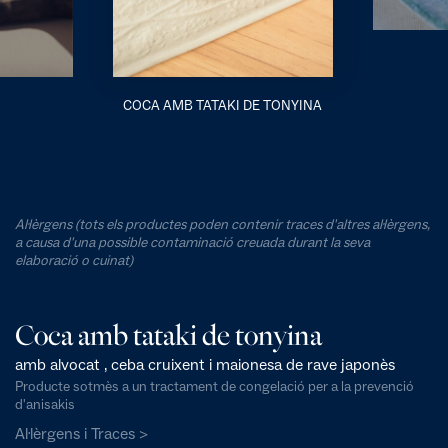
COCA AMB TATAKI DE TONYINA
Al·lèrgens (tots els productes poden contenir traces d'altres al·lèrgens,
a causa d'una possible contaminació creuada durant la seva
elaboració o cuinat)
Coca amb tataki de tonyina
amb alvocat , ceba cruixent i maionesa de rave japonès
Producte sotmès a un tractament de congelació per a la prevenció
d'anisakis
Al·lèrgens i Traces >