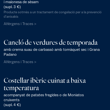
i maionesa de sèsam
(supl. 3 €)
Producte sotmès a un tractament de congelació per a la prevenció
d'anisakis
Al·lèrgens i Traces >
Caneló de verdures de temporada
amb crema suau de carbassó amb tomàquet sec i Grana
Padano
Al·lèrgens i Traces >
Costellar ibèric cuinat a baixa
temperatura
acompanyat de patates fregides o de Moniatos
cruixents
(supl. 4 €)