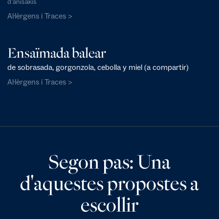
d'anisakis
Al·lèrgens i Traces >
Ensaïmada balear
de sobrasada, gorgonzola, cebolla y miel (a compartir)
Al·lèrgens i Traces >
Segon pas: Una
d'aquestes propostes a
escollir