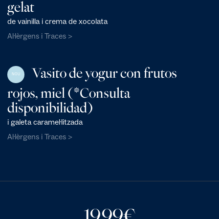
gelat
de vainilla i crema de xocolata
Al·lèrgens i Traces >
Vasito de yogur con frutos
NOU
rojos, miel (*Consulta
disponibilidad)
i galeta caramel·litzada
Al·lèrgens i Traces >
19,99
€