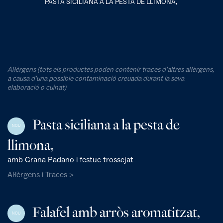
PASTA SICILIANA A LA PESTA DE LLIMONA,
Al·lèrgens (tots els productes poden contenir traces d'altres al·lèrgens,
a causa d'una possible contaminació creuada durant la seva
elaboració o cuinat)
Pasta siciliana a la pesta de
NOU
llimona,
amb Grana Padano i festuc trossejat
Al·lèrgens i Traces >
Falafel amb arròs aromatitzat,
NOU