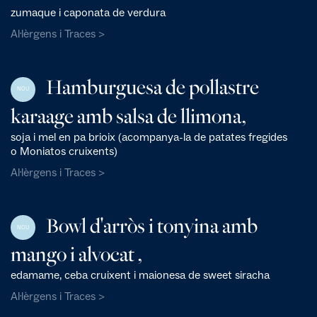
zumaque i caponata de verdura
Al·lèrgens i Traces >
Hamburguesa de pollastre
NOU
karaage amb salsa de llimona,
soja i mel en pa brioix (acompanya-la de patates fregides
o Moniatos cruixents)
Al·lèrgens i Traces >
Bowl d'arròs i tonyina amb
NOU
mango i alvocat ,
edamame, ceba cruixent i maionesa de sweet siracha
Al·lèrgens i Traces >