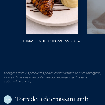
TORRADETA DE CROISSANT AMB GELAT
Al·lèrgens (tots els productes poden contenir traces d'altres al·lèrgens,
a causa d'una possible contaminació creuada durant la seva
elaboració o cuinat)
Torradeta de croissant amb
NOU