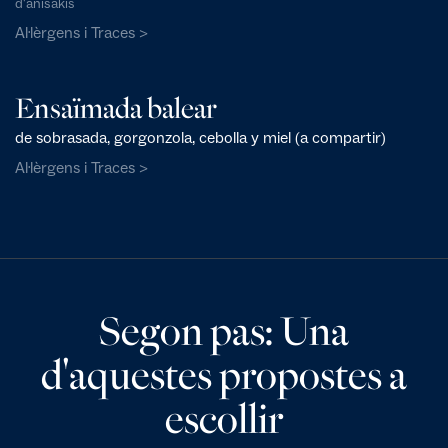
d'anisakis
Al·lèrgens i Traces >
Ensaïmada balear
de sobrasada, gorgonzola, cebolla y miel (a compartir)
Al·lèrgens i Traces >
Segon pas: Una
d'aquestes propostes a
escollir