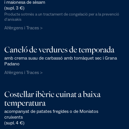
i maionesa de sèsam
(supl. 3 €)
Producte sotmès a un tractament de congelació per a la prevenció
d'anisakis
Al·lèrgens i Traces >
Caneló de verdures de temporada
amb crema suau de carbassó amb tomàquet sec i Grana
Padano
Al·lèrgens i Traces >
Costellar ibèric cuinat a baixa
temperatura
acompanyat de patates fregides o de Moniatos
cruixents
(supl. 4 €)