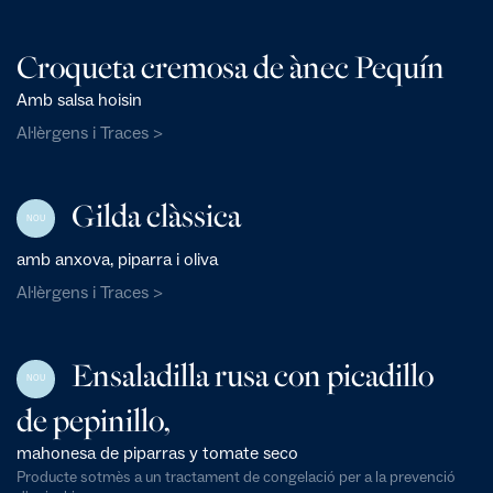
Croqueta cremosa de ànec Pequín
Amb salsa hoisin
Al·lèrgens i Traces >
Gilda clàssica
NOU
amb anxova, piparra i oliva
Al·lèrgens i Traces >
Ensaladilla rusa con picadillo
NOU
de pepinillo,
mahonesa de piparras y tomate seco
Producte sotmès a un tractament de congelació per a la prevenció