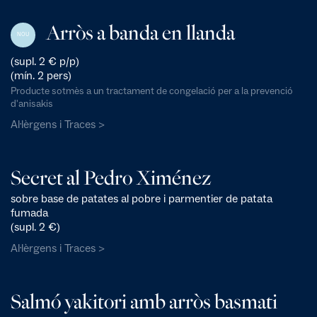
Arròs a banda en llanda
NOU
(supl. 2 € p/p)
(mín. 2 pers)
Producte sotmès a un tractament de congelació per a la prevenció
d'anisakis
Al·lèrgens i Traces >
Secret al Pedro Ximénez
sobre base de patates al pobre i parmentier de patata
fumada
(supl. 2 €)
Al·lèrgens i Traces >
Salmó yakitori amb arròs basmati