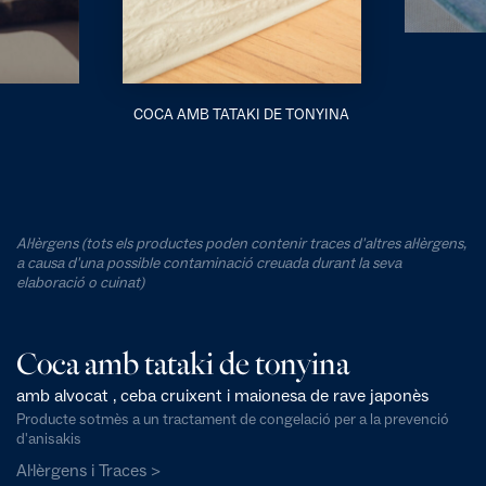
COCA AMB TATAKI DE TONYINA
Al·lèrgens (tots els productes poden contenir traces d'altres al·lèrgens,
a causa d'una possible contaminació creuada durant la seva
elaboració o cuinat)
Coca amb tataki de tonyina
amb alvocat , ceba cruixent i maionesa de rave japonès
Producte sotmès a un tractament de congelació per a la prevenció
d'anisakis
Al·lèrgens i Traces >