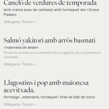
Caneló de verdures de temporada
amb crema suau de carbassó amb tomàquet sec i Grana
Padano
Al·lèrgens i Traces >
Salmó yakitori amb arròs basmati
i maionesa de sèsam
Producte sotmès a un tractament de congelació per a la prevenció
d'anisakis
Al·lèrgens i Traces >
Llagostins i pop amb maionesa
acevitxada,
formatge , edamame, tomàquet i tires de blat de moro
Al·lèrgens i Traces >