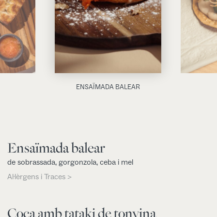
ENSAÏMADA BALEAR
Ensaïmada balear
de sobrassada, gorgonzola, ceba i mel
Al·lèrgens i Traces >
Coca amb tataki de tonyina