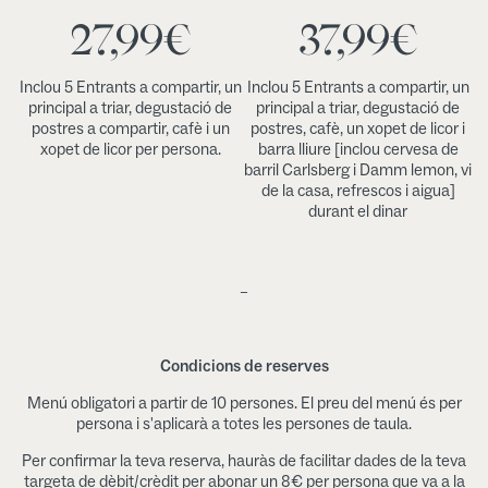
27,99
€
37,99
€
Inclou 5 Entrants a compartir, un
Inclou 5 Entrants a compartir, un
principal a triar, degustació de
principal a triar, degustació de
postres a compartir, cafè i un
postres, cafè, un xopet de licor i
xopet de licor per persona.
barra lliure [inclou cervesa de
barril Carlsberg i Damm lemon, vi
de la casa, refrescos i aigua]
durant el dinar
–
Condicions de reserves
Menú obligatori a partir de 10 persones. El preu del menú és per
persona i s'aplicarà a totes les persones de taula.
Per confirmar la teva reserva, hauràs de facilitar dades de la teva
targeta de dèbit/crèdit per abonar un 8€ per persona que va a la