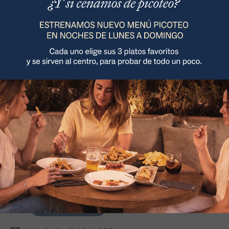
Para picar
Bebidas/Cafés
y compartir
Refrescos, cervezas y
vinos
Un nuevo Saona llega a una de las zonas con vecinos más
jóvenes de la ciudad, la avenida Blasco Ibáñez. Y es que esta
nueva apertura se encuentra en un punto intermedio
entre los campus universitarios de Humanidades y
Tarongers, en una de las avenidas principales de la ciudad.
Cómo llegar >
Avenida Blasco Ibáñez 59-61, 46021
960 130 282
Reserva tu evento