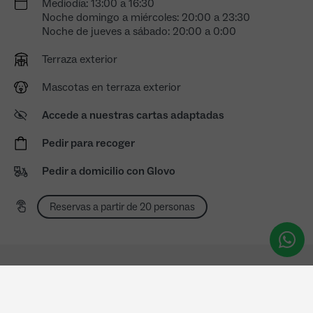
Mediodía: 13:00 a 16:30
Noche domingo a miércoles: 20:00 a 23:30
Noche de jueves a sábado: 20:00 a 0:00
Terraza exterior
Mascotas en terraza exterior
Accede a nuestras cartas adaptadas
Pedir para recoger
Pedir a domicilio con Glovo
Reservas a partir de 20 personas